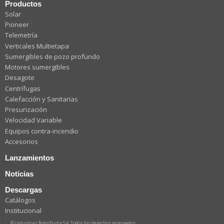
Productos
Solar
Pioneer
Telemetría
Verticales Multietapa
Sumergibles de pozo profundo
Motores sumergibles
Desagote
Centrífugas
Calefacción y Sanitarias
Presurización
Velocidad Variable
Equipos contra-incendio
Accesorios
Lanzamientos
Noticias
Descargas
Catálogos
Institucional
© Industrias RotorPump S.A. Todos los derechos reservados