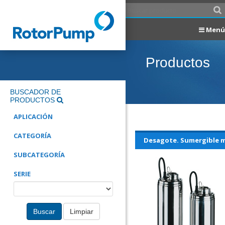
Menú
Productos
BUSCADOR DE
PRODUCTOS
APLICACIÓN
CATEGORÍA
Desagote. Sumergible mu
SUBCATEGORÍA
SERIE
Buscar
Limpiar