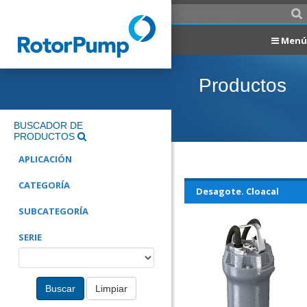
Menú
Productos
BUSCADOR DE
PRODUCTOS
APLICACIÓN
CATEGORÍA
Desagote. Cloacal
SUBCATEGORÍA
SERIE
Buscar
Limpiar